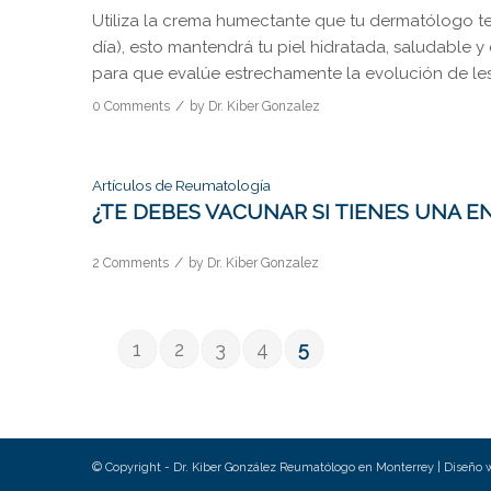
Utiliza la crema humectante que tu dermatólogo te
día), esto mantendrá tu piel hidratada, saludable 
para que evalúe estrechamente la evolución de lesio
/
0 Comments
by
Dr. Kiber Gonzalez
Artículos de Reumatología
¿TE DEBES VACUNAR SI TIENES UNA E
/
2 Comments
by
Dr. Kiber Gonzalez
1
2
3
4
5
© Copyright - Dr. Kiber González Reumatólogo en Monterrey | Diseño