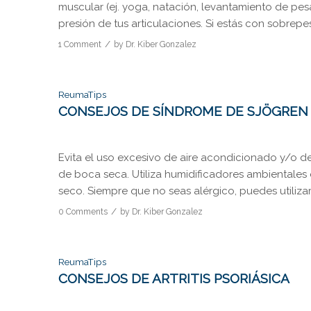
muscular (ej. yoga, natación, levantamiento de pesa
presión de tus articulaciones. Si estás con sobrepe
/
1 Comment
by
Dr. Kiber Gonzalez
ReumaTips
CONSEJOS DE SÍNDROME DE SJÖGREN
Evita el uso excesivo de aire acondicionado y/o 
de boca seca. Utiliza humidificadores ambientales
seco. Siempre que no seas alérgico, puedes utiliza
/
0 Comments
by
Dr. Kiber Gonzalez
ReumaTips
CONSEJOS DE ARTRITIS PSORIÁSICA