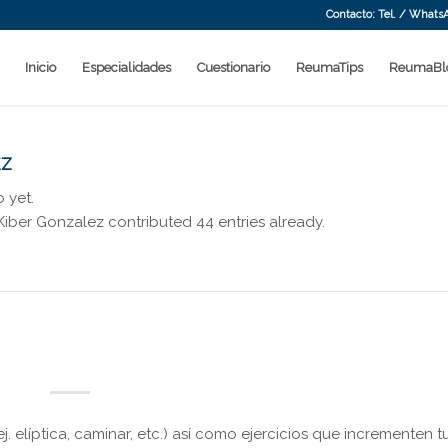
Contacto: Tel. / Whats
Inicio
Especialidades
Cuestionario
ReumaTips
ReumaBl
EZ
o yet.
 Kiber Gonzalez
contributed 44 entries already.
j. elíptica, caminar, etc.) así como ejercicios que incrementen t