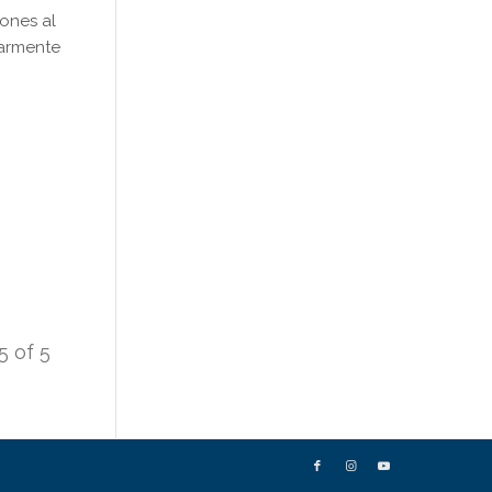
ones al
larmente
5 of 5