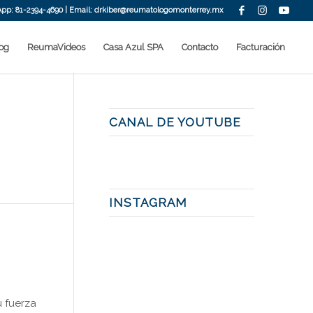
App: 81-2394-4690 | Email:
drkiber@reumatologomonterrey.mx
og
ReumaVideos
Casa Azul SPA
Contacto
Facturación
CANAL DE YOUTUBE
INSTAGRAM
u fuerza