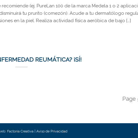
 recomiende (ej. PureLan 100 de la marca Medela 1 o 2 aplicaci
y disminuirá tu prurito (comezón). Acude a tu dermatólogo regu
nes en la piel. Realiza actividad física aeróbica de bajo […]
NFERMEDAD REUMÁTICA? ¡SÍ!
Page 
 web:
Factoría Creativa
|
Aviso de Privacidad