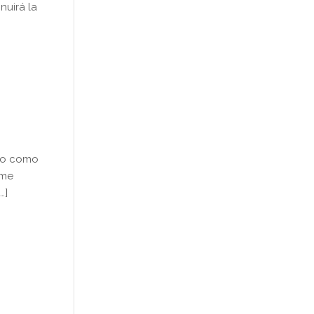
nuirá la
eco como
ome
…]