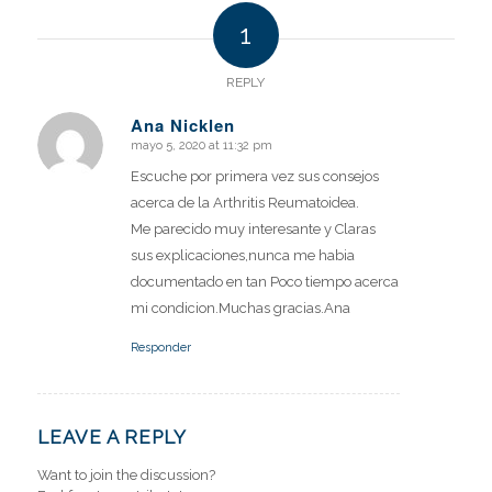
1
REPLY
Ana Nicklen
mayo 5, 2020 at 11:32 pm
says:
Escuche por primera vez sus consejos
acerca de la Arthritis Reumatoidea.
Me parecido muy interesante y Claras
sus explicaciones,nunca me habia
documentado en tan Poco tiempo acerca
mi condicion.Muchas gracias.Ana
Responder
LEAVE A REPLY
Want to join the discussion?