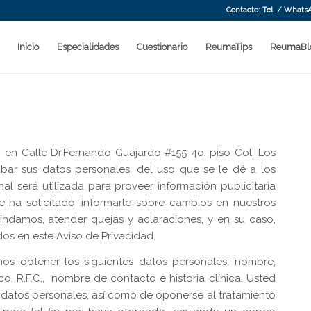
Contacto: Tel. / Whats
Inicio
Especialidades
Cuestionario
ReumaTips
ReumaBl
n Calle Dr.Fernando Guajardo #155 4o. piso Col. Los
abar sus datos personales, del uso que se le dé a los
l será utilizada para proveer información publicitaria
ue ha solicitado, informarle sobre cambios en nuestros
brindamos, atender quejas y aclaraciones, y en su caso,
os en este Aviso de Privacidad.
mos obtener los siguientes datos personales: nombre,
ico, R.F.C., nombre de contacto e historia clínica. Usted
s datos personales, así como de oponerse al tratamiento