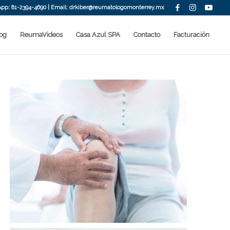
App: 81-2394-4690 | Email:
drkiber@reumatologomonterrey.mx
og
ReumaVideos
Casa Azul SPA
Contacto
Facturación