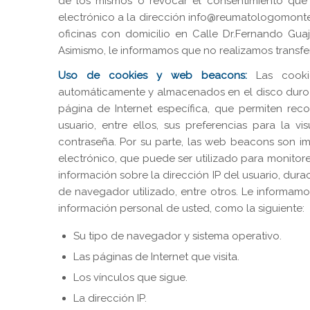
de los mismos o revocar el consentimiento que
electrónico a la dirección
info@reumatologomonte
oficinas con domicilio en Calle Dr.Fernando Guaj
Asimismo, le informamos que no realizamos transfe
Uso de cookies y web beacons:
Las cooki
automáticamente y almacenados en el disco duro
página de Internet específica, que permiten reco
usuario, entre ellos, sus preferencias para la v
contraseña. Por su parte, las web beacons son i
electrónico, que puede ser utilizado para monito
información sobre la dirección IP del usuario, dura
de navegador utilizado, entre otros. Le informa
información personal de usted, como la siguiente:
Su tipo de navegador y sistema operativo.
Las páginas de Internet que visita.
Los vínculos que sigue.
La dirección IP.