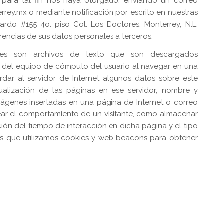
 para tal fin nos haya otorgado, enviando un correo
rrey.mx
o mediante notificación por escrito en nuestras
ardo #155 4o. piso Col. Los Doctores, Monterrey, N.L.
rencias de sus datos personales a terceros.
es son archivos de texto que son descargados
 del equipo de cómputo del usuario al navegar en una
rdar al servidor de Internet algunos datos sobre este
isualización de las páginas en ese servidor, nombre y
mágenes insertadas en una página de Internet o correo
rear el comportamiento de un visitante, como almacenar
ción del tiempo de interacción en dicha página y el tipo
mos que utilizamos cookies y web beacons para obtener